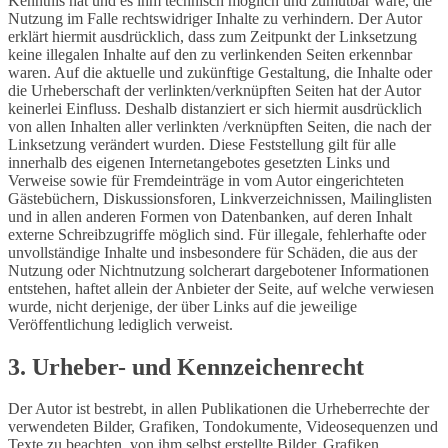
Kenntnis hat und es ihm technisch möglich und zumutbar wäre, die
Nutzung im Falle rechtswidriger Inhalte zu verhindern. Der Autor
erklärt hiermit ausdrücklich, dass zum Zeitpunkt der Linksetzung
keine illegalen Inhalte auf den zu verlinkenden Seiten erkennbar
waren. Auf die aktuelle und zukünftige Gestaltung, die Inhalte oder
die Urheberschaft der verlinkten/verknüpften Seiten hat der Autor
keinerlei Einfluss. Deshalb distanziert er sich hiermit ausdrücklich
von allen Inhalten aller verlinkten /verknüpften Seiten, die nach der
Linksetzung verändert wurden. Diese Feststellung gilt für alle
innerhalb des eigenen Internetangebotes gesetzten Links und
Verweise sowie für Fremdeinträge in vom Autor eingerichteten
Gästebüchern, Diskussionsforen, Linkverzeichnissen, Mailinglisten
und in allen anderen Formen von Datenbanken, auf deren Inhalt
externe Schreibzugriffe möglich sind. Für illegale, fehlerhafte oder
unvollständige Inhalte und insbesondere für Schäden, die aus der
Nutzung oder Nichtnutzung solcherart dargebotener Informationen
entstehen, haftet allein der Anbieter der Seite, auf welche verwiesen
wurde, nicht derjenige, der über Links auf die jeweilige
Veröffentlichung lediglich verweist.
3. Urheber- und Kennzeichenrecht
Der Autor ist bestrebt, in allen Publikationen die Urheberrechte der
verwendeten Bilder, Grafiken, Tondokumente, Videosequenzen und
Texte zu beachten, von ihm selbst erstellte Bilder, Grafiken,